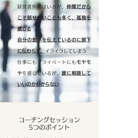
経営者仲間はいるが、
仲間だから
こそ話せないことも多く、孤独を
感じる
自分の想いを伝えているのに部下
に伝わらず、
イライラしてしまう
仕事にもプライベートにも
モヤモ
ヤ
を感じているが、
誰に相談して
いいのかわからない
コーチングセッション
5つのポイント