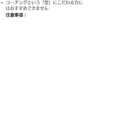
コーチングという「型」にこだわる方に
はおすすめできません
注意事項：
原則として途中解約はできません
予約変更の場合は前日までにご連絡くだ
さい
連続での予約変更は受けかねます
現在、大変予約が混み合っているため
2025年9月1日〜2025年11月30日のご
新規様は3名までとさせていただきます。
変化の激しいビジネスシーンで、重責を
担う経営者と共に、まっすぐ「成果」に
向き合っていきます。
「優しく寄り添う
だけの存在」としてコーチをお探しの方
は、For Executivesには不向きです。