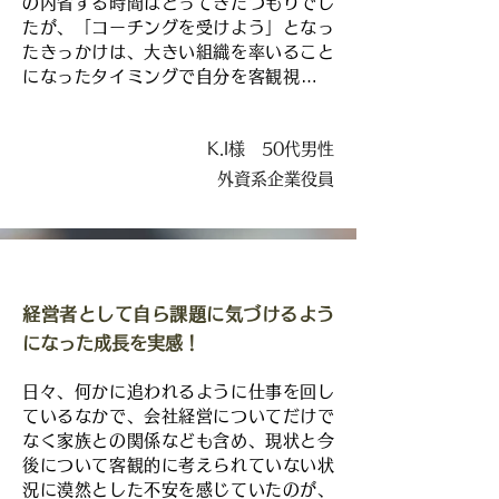
の内省する時間はとってきたつもりでし
になりました。

たが、「コーチングを受けよう」となっ
たきっかけは、大きい組織を率いること
目の前の仕事に追われる毎日の中で、自
になったタイミングで自分を客観視する
分の想いに向き合うことがなおざりにな
必要性を感じたからです。

りがちで、１番大切なことを忘れて物事
に取り組んでしまうことも少なくありま
K.I様 50代男性
セッションの時間では他者の目から自分
せん。

自身を見ること。

外資系企業役員
さらに、自分の内側にどんどん入ってい
中井さんとのセッションを通して自分自
き、自分自身の目で「自分」という人間
身と向き合うことで「何のために仕事を
を客観的に見るという、ふたつの視点を
するのか」、「今後のどのようにしてい
得られることに大きな価値を感じていま
きたいのか？」といった目的や目標が整
す。

い、より自分の向かう未来の方向がクリ
経営者として自ら課題に気づけるよう
アになることを知りました。

になった成長を実感！
中井さんのセッションを受けていくうち
に、考えが整理できただけでなく「自分
また、自分が周りに対して感じていた憤
日々、何かに追われるように仕事を回し
のままでいいんだ」と心から思えたこと
りや怒りは、「実はすべて自分の中に抱
ているなかで、会社経営についてだけで
が大きな価値です。「自分らしさ」につ
えている問題だった」と、気づけたこと
なく家族との関係なども含め、現状と今
いて、頭ではわかっていても実は心から
も非常に大きな価値を感じています。正
後について客観的に考えられていない状
納得はできていなかったんですよね。

直言えば、最初はそのことを受け入れる
況に漠然とした不安を感じていたのが、
のは苦しかったです。しかし、経営者と