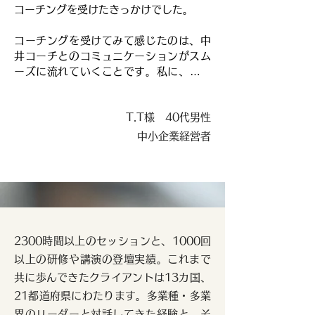
コーチングを受けたきっかけでした。

目標とする人とすべてを同じようにする
して「他人のせいにし続けられない」と
のではなく、自分らしさを発揮しながら
覚悟を決めたことで、「自分の中にある
コーチングを受けてみて感じたのは、中
も、リーダーシップを発揮できることに
答えを直視して受け入れていこう」とい
井コーチとのコミュニケーションがスム
気づけました。

う意欲がわき、「頑張ろう！」と思える
ーズに流れていくことです。私に、ちょ
瞬間がたくさんあります。
うどいいくらいの考える時間を設定して
中井さんの感性の鋭さから伝えられるフ
くれること。そこから、中井さんの視点
ィードバックで、自身の組織に与える影
T.T様 40代男性
によるフィードバックなど、内容やタイ
響力に気づき、無自覚だった「自分らし
ミングがとても心地よく感じています。

さ」に気づくことができました。

中小企業経営者
気づけば、セッションをお願いするよう
部下にも中井コーチのセッションを強く
になって3年ほどになりました。

勧めています。これからもよろしくお願
いいたします。
コーチングを続けてきて感じるのは、気
づきによる安心感。中井さんとのコミュ
2300時間以上のセッションと、1000回
ニケーションでは、目の前の悩みや課題
に対して気づくだけでなく、自分がそれ
以上の研修や講演の登壇実績。これまで
らの課題に対して、着実に気づけるよう
共に歩んできたクライアントは13カ国、
になっている。つまり成長を感じられる
21都道府県にわたります。多業種・多業
ようになっています。

界のリーダーと対話してきた経験と、そ