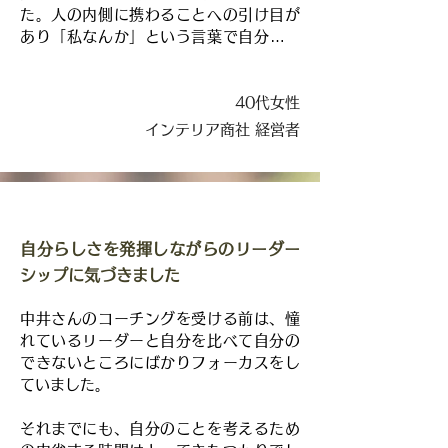
た。人の内側に携わることへの引け目が
あり「私なんか」という言葉で自分を守
っていたのです。

しかし、コーチングセッションを受けて
40代女性
「私なんか」と口にするのをやめまし
インテリア商社 経営者
た。

「私なんか」と口にするのは、大切にし
ているチームメンバーに対して「あなた
達なんか」と言っていることと同じ。そ
自分らしさを発揮しながらのリーダー
う感じた時、「自分についてきてくれる
シップに気づきました
チームに対して無責任な言葉を発してい
た」と気づきました。

中井さんのコーチングを受ける前は、憧
れているリーダーと自分を比べて自分の
自信のなさからメンバーと対話すること
できないところにばかりフォーカスをし
を怖がっていたのですが、今では「ちゃ
ていました。

んと話をしないと、時間がもったいな
い！」と思えるようになり、人としてチ
それまでにも、自分のことを考えるため
ームメンバーとしっかり向き合えるよう