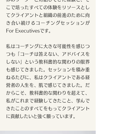
こで培ったすべての体験をリソースとし
私自身が課題解決への道筋をクリアにし
ていると実感できることで、「どんな課
てクライアントと組織の前進のために向
題に対しても自分を信じて解決できる」
き合い続けるコーチングセッションが
という安心感につながっています。

For Executivesです。
中井さんとのセッションで、自分を信じ
私はコーチングに大きな可能性を感じつ
るための目線や思考をつけるためのトレ
つも「コーチは答えない、アドバイスを
ーニングをしている感覚もあります。
しない」という教科書的な関わりの限界
も感じてきました。セッションを積み重
ねるたびに、私はクライアントである経
営者の人生を、肌で感じてきました。だ
からこそ、教科書的な関わりを超えて、
私がこれまで経験してきたこと、学んで
きたことのすべてをもってクライアント
に貢献したいと強く願っています。​