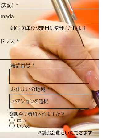
語表記)
※ICFの単位認定用に使用いたします
ドレス
電話番号
お住まいの地域
懇親会に参加されますか？
はい
いいえ
※別途会費をいただきます